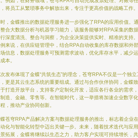
率。例如，在财务领域，苍穹RPA可自动完成发票处理、对账等
务，将员工从繁琐事务中解放出来，专注于更高价值的战略工作
同时，金蝶推出的数据处理服务进一步强化了RPA的应用价值。
过整合大数据分析与机器学习能力，该服务能够对RPA采集的数
进行深度清洗、整合与洞察，为企业决策提供实时、精准的支持
举例来说，在供应链管理中，结合RPA自动收集的库存数据和外
市场信息，数据处理服务可预测需求波动，优化库存水平，减少
营成本。
次发布体现了金蝶“共筑生态”的理念，苍穹RPA不仅是一个独立
具，更是其云生态系统的重要组成。通过与合作伙伴协同，金蝶
力于打造开放平台，支持客户定制化开发，适应各行各业的需求
如制造、金融、零售等。在智能时代，这一举措将加速企业数字
进程，推动产业协同创新。
金蝶苍穹RPA产品解决方案与数据处理服务的推出，标志着企业
自动化与智能化转型中迈出关键一步。未来，随着技术迭代与应
场景拓展，金蝶将继续以生态之力，助力客户实现可持续增长，