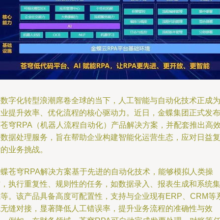
在数字化转型浪潮席卷全球的当下，人工智能与自动化技术正成
企业提升效率、优化流程的核心驱动力。近日，金蝶集团正式发
其苍穹RPA（机器人流程自动化）产品解决方案，并配套推出高
的数据处理服务，旨在帮助企业构建智能化运营生态，应对日益
杂的业务挑战。
金蝶苍穹RPA解决方案基于先进的自动化技术，能够模拟人类操
作，执行重复性、规则性的任务，如数据录入、报表生成和系统
成等。该产品具备高度可配置性，支持与企业现有ERP、CRM等
统无缝对接，显著降低人工错误率，提升业务流程的准确性与效