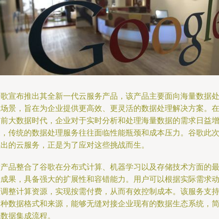
谷歌宣布推出其全新一代云服务产品，该产品主要面向海量数据
理场景，旨在为企业提供更高效、更灵活的数据处理解决方案。
当前大数据时代，企业对于实时分析和处理海量数据的需求日益
长，传统的数据处理服务往往面临性能瓶颈和成本压力。谷歌此
推出的云服务，正是为了应对这些挑战而生。
新产品整合了谷歌在分布式计算、机器学习以及存储技术方面的
新成果，具备强大的扩展性和容错能力。用户可以根据实际需求
态调整计算资源，实现按需付费，从而有效控制成本。该服务支
多种数据格式和来源，能够无缝对接企业现有的数据生态系统，
化数据集成流程。