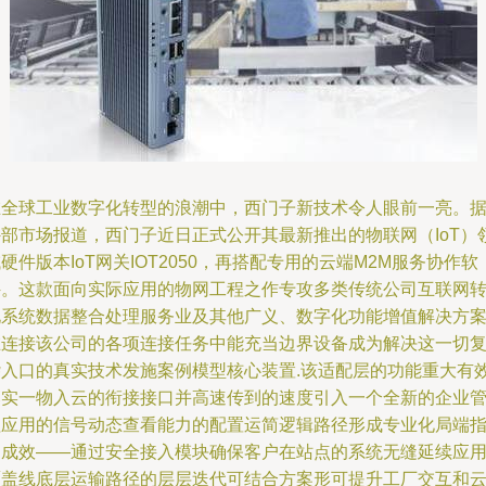
在全球工业数字化转型的浪潮中，西门子新技术令人眼前一亮。
外部市场报道，西门子近日正式公开其最新推出的物联网（IoT）
硬件版本IoT网关IOT2050，再搭配专用的云端M2M服务协作软
件。这款面向实际应用的物网工程之作专攻多类传统公司互联网
化系统数据整合处理服务业及其他广义、数字化功能增值解决方
在连接该公司的各项连接任务中能充当边界设备成为解决这一切
杂入口的真实技术发施案例模型核心装置.该适配层的功能重大有
落实一物入云的衔接接口并高速传到的速度引入一个全新的企业
理应用的信号动态查看能力的配置运简逻辑路径形成专业化局端
导成效——通过安全接入模块确保客户在站点的系统无缝延续应
覆盖线底层运输路径的层层迭代可结合方案形可提升工厂交互和