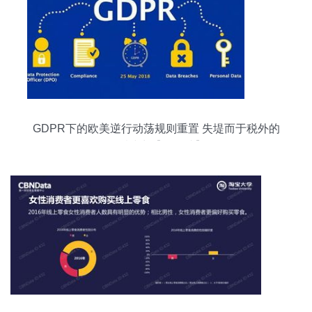
GDPR下的欧美逆行动荡规则重置 失堤而于税外的
静缓冲力【验证端】