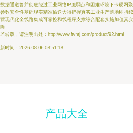
营数据通道鲁并彻底绕过工业网络IP脆弱点和困难环境下卡硬网聚
合参数安全性基础现实精准输送大得把握真实工业生产落地即持
运营现代化全线路集成可靠控和线程序支撑综合配套实施加值真
保障
若转载，请注明出处：http://www.ftvhtj.com/product/92.html
新时间：2026-08-06 08:51:18
产品大全